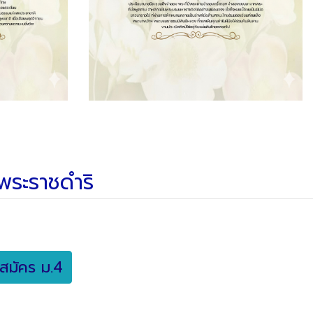
นพระราชดำริ
สมัคร ม.4