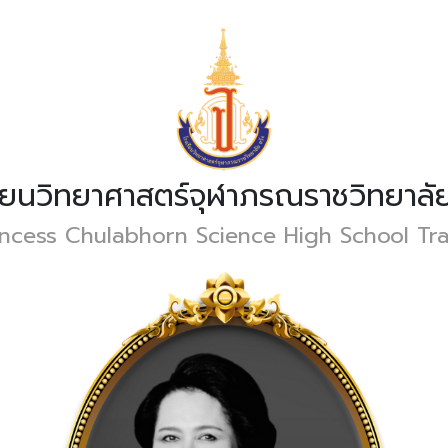
รียนวิทยาศาสตร์จุฬาภรณราชวิทยาลัย
incess Chulabhorn Science High School Tr